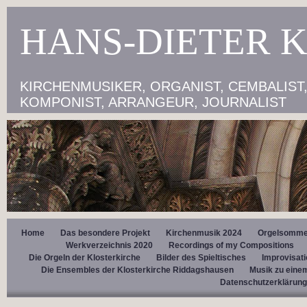
HANS-DIETER 
KIRCHENMUSIKER, ORGANIST, CEMBALIST, 
KOMPONIST, ARRANGEUR, JOURNALIST
Home
Das besondere Projekt
Kirchenmusik 2024
Orgelsomme
Werkverzeichnis 2020
Recordings of my Compositions
Die Orgeln der Klosterkirche
Bilder des Spieltisches
Improvisat
Die Ensembles der Klosterkirche Riddagshausen
Musik zu einem
Datenschutzerklärung